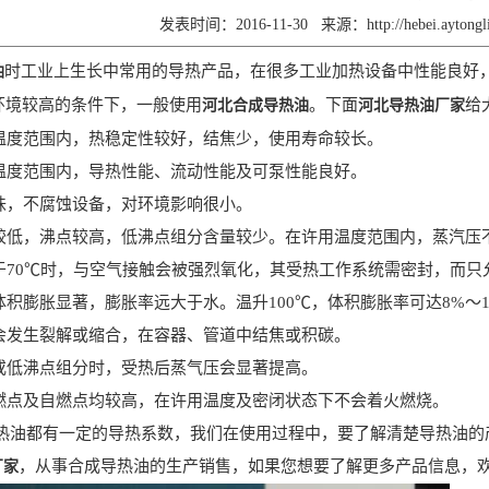
发表时间：2016-11-30
来源：
http://hebei.ayton
时工业上生长中常用的导热产品，在很多工业加热设备中性能良好
油
环境较高的条件下，一般使用
。下面
给
河北合成导热油
河北导热油厂家
度范围内，热稳定性较好，结焦少，使用寿命较长。
度范围内，导热性能、流动性能及可泵性能良好。
，不腐蚀设备，对环境影响很小。
低，沸点较高，低沸点组分含量较少。在许用温度范围内，蒸汽压
70℃时，与空气接触会被强烈氧化，其受热工作系统需密封，而只
积膨胀显著，膨胀率远大于水。温升100℃，体积膨胀率可达8%～1
发生裂解或缩合，在容器、管道中结焦或积碳。
低沸点组分时，受热后蒸气压会显著提高。
点及自燃点均较高，在许用温度及密闭状态下不会着火燃烧。
都有一定的导热系数，我们在使用过程中，要了解清楚导热油的产
，从事合成导热油的生产销售，如果您想要了解更多产品信息，
厂家