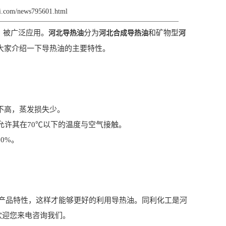
gli.com/news795601.html
，被广泛应用。
分为
和矿物型
河北导热油
河北合成导热油
河
大家介绍一下导热油的主要特性。
不高，蒸发损失少。
允许其在70℃以下的温度与空气接触。
0%。
品特性，这样才能够更好的利用导热油。同利化工是河
欢迎您来电咨询我们。