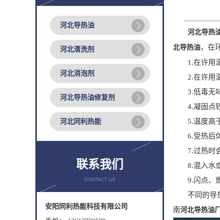
河北导热油
河北导热
，在
北导热油
河北清洗剂
1.在许用温
河北消泡剂
2.在许用温
3.低毒无味
河北导热油修复剂
4.凝固点较
5.温度高于
河北同利热能
6.受热后体
7.过热时会
联系我们
8.混入水或
9.闪点、燃
CONTACT US
不同的导热油
安阳同利热能科技有限公司
南
河北导热油