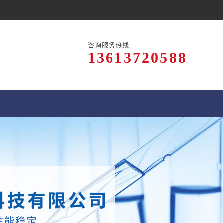
咨询服务热线
13613720588