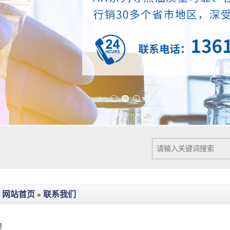
Previous slide
Next slide
：
网站首页
»
联系我们
理