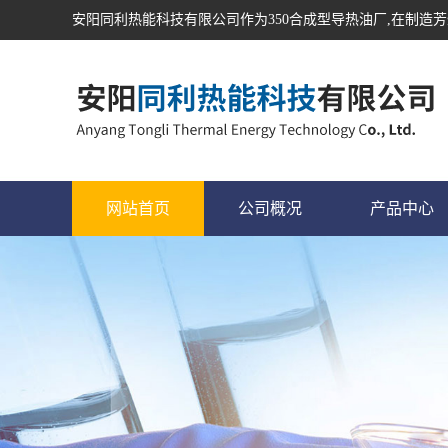
安阳同利热能科技有限公司作为
350合成型导热油
厂,在制造芳
网站首页
公司概况
产品中心