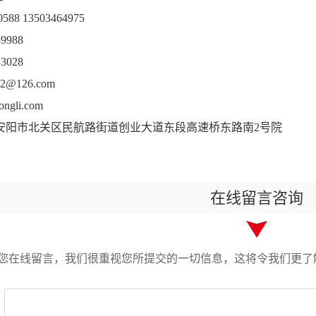
588 13503464975
9988
3028
72@126.com
ngli.com
省安阳市北关区民航路街道创业
大道东段高速桥东路南2号院
在线留言咨询
您在线留言，我们很重视您所提交的一切信息，这将令我们更了