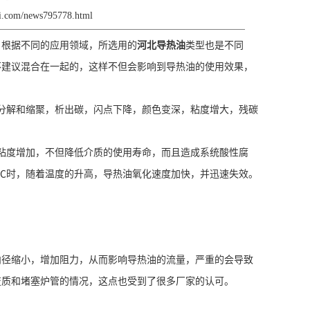
gli.com/news795778.html
。根据不同的应用领域，所选用的
河北导热油
类型也是不同
不建议混合在一起的，这样不但会影响到导热油的使用效果，
。
分解和缩聚，析出碳，闪点下降，颜色变深，粘度增大，残碳
粘度增加，不但降低介质的使用寿命，而且造成系统酸性腐
0℃时，随着温度的升高，导热油氧化速度加快，并迅速失效。
径缩小，增加阻力，从而影响导热油的流量，严重的会导致
变质和堵塞炉管的情况，这点也受到了很多厂家的认可。