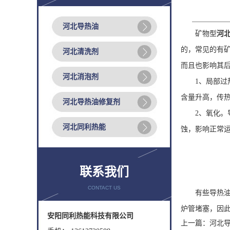
河北导热油
矿物型
河
的，常见的有
河北清洗剂
而且也影响其
河北消泡剂
1、局部过热
含量升高，传
河北导热油修复剂
2、氧化。导
河北同利热能
蚀，影响正常运
联系我们
CONTACT US
有些导热油，
炉管堵塞，因
安阳同利热能科技有限公司
上一篇：
河北