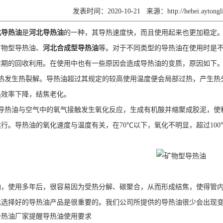
发表时间：2020-10-21
来源：
http://hebei.ayton
北导热油
是
河北导热油
的一种，其导热速度快，而且使用起来也更加稳定
矿物型导热油、
河北合成型导热油
等。对于不同类型的导热油在使用时是
后期的回收利用。在使用中也有一些原因会造成导热油的变质，原因如下
发生热裂解。导热油超过其规定的较高使用温度便会局部过热，产生热
热效率下降，结焦老化。
热油与空气中的氧气接触发生氧化反应，生成有机酸并缩聚成胶泥，使
行。导热油的氧化速度与温度有关，在70℃以下，氧化不明显，超过10
使用多年后，很容易因为受热分解、碳聚合，从而形成结焦，使得管内
此选择好的导热油产品是很重要的。我们公司所提供的导热油很少会出现
导热油厂家提醒导热油使用要求