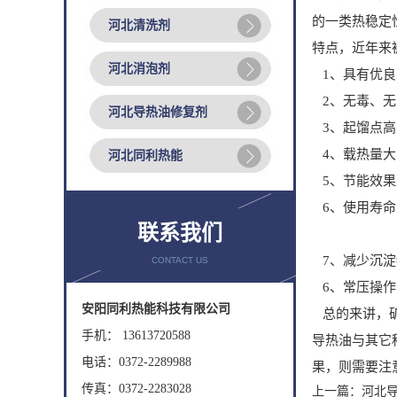
的一类热稳定
河北清洗剂
特点，近年来
河北消泡剂
1、具有优良
2、无毒、无
河北导热油修复剂
3、起馏点高
4、载热量大
河北同利热能
5、节能效果
6、使用寿命
联系我们
7、减少沉淀
CONTACT US
6、常压操作
安阳同利热能科技有限公司
总的来讲，矿
手机： 13613720588
导热油与其它
电话：0372-2289988
果，则需要注
传真：0372-2283028
上一篇：
河北