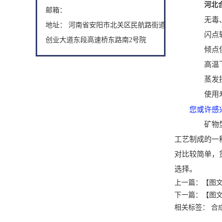
河北
邮箱：
无毒、
地址： 河南省安阳市北关区民航路街道
闪点较
创业大道东段高速桥东路南2号院
倾点低，
高温下不
蒸发损失
使用寿
您或许感
矿物型导
工艺制成的一
对比较简单，
选择。
上一篇：
【图
下一篇：
【图
相关标签： 合