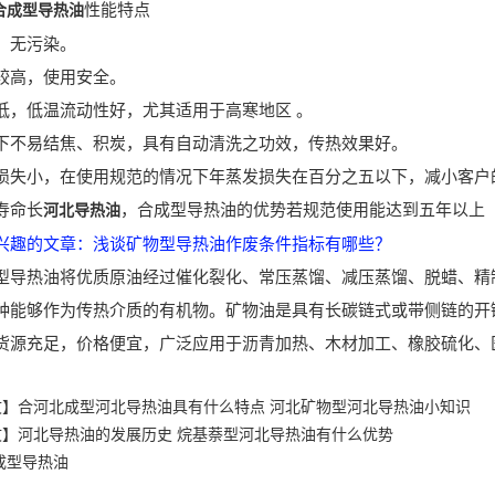
性能特点
合成型导热油
无污染。
高，使用安全。
低温流动性好，尤其适用于高寒地区 。
易结焦、积炭，具有自动清洗之功效，传热效果好。
小，在使用规范的情况下年蒸发损失在百分之五以下，减小客户
命长
，合成型导热油的优势若规范使用能达到五年以上
河北导热油
兴趣的文章：浅谈矿物型导热油作废条件指标有哪些？
热油将优质原油经过催化裂化、常压蒸馏、减压蒸馏、脱蜡、精制
种能够作为传热介质的有机物。矿物油是具有长碳链式或带侧链的开
货源充足，价格便宜，广泛应用于沥青加热、木材加工、橡胶硫化、
文】合河北成型河北导热油具有什么特点 河北矿物型河北导热油小知识
文】河北导热油的发展历史 烷基萘型河北导热油有什么优势
成型导热油